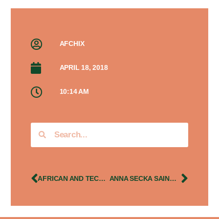
AFCHIX
APRIL 18, 2018
10:14 AM
AFRICAN AND TECHNOLOGY IN AFRICA: WHAT DOES IT PLACE FOR WOMEN?
ANNA SECKA SAINE SPEAKER OF AIS 2018 IN DAKAR